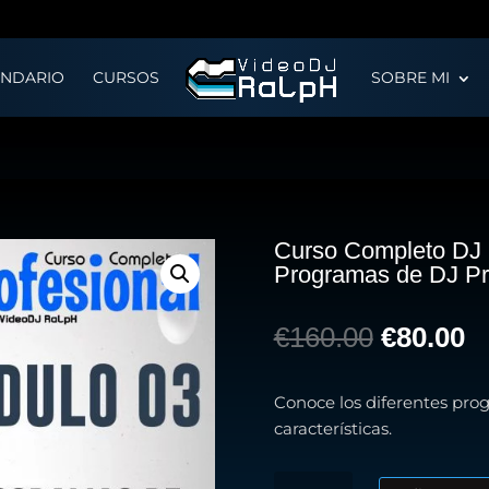
ENDARIO
CURSOS
SOBRE MI
Curso Completo DJ 
Programas de DJ Pro
El
El
€
160.00
€
80.00
precio
pr
Conoce los diferentes pro
original
ac
características.
era:
es
Curso