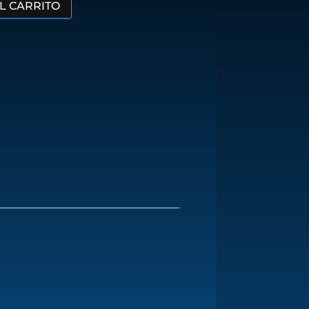
L CARRITO
80.00.