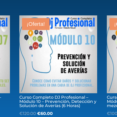
¡Oferta!
¡
–
Curso Completo DJ Profesional –
Curs
Módulo 10 – Prevención, Detección y
Módu
Solución de Averías (6 Horas)
mezc
El
El
€
120.00
€
60.00
€
10