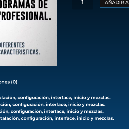
AÑADIR A
Completo
€160.00.
€
DJ
Profesional
–
Módulo
03
–
Programas
de
DJ
Profesional
(8
Horas)
ones (0)
cantidad
alación, configuración, interface, inicio y mezclas.
ción, configuración, interface, inicio y mezclas.
ción, configuración, interface, inicio y mezclas.
stalación, configuración, interface, inicio y mezclas.