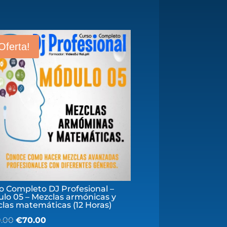
Oferta!
o Completo DJ Profesional –
lo 05 – Mezclas armónicas y
las matemáticas (12 Horas)
El
El
0.00
€
70.00