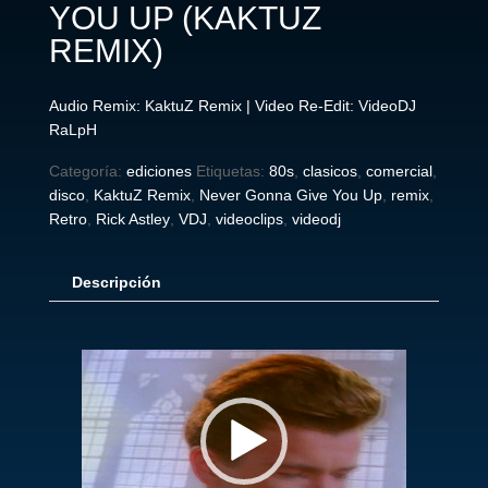
YOU UP (KAKTUZ
REMIX)
Audio Remix: KaktuZ Remix | Video Re-Edit: VideoDJ
RaLpH
Categoría:
ediciones
Etiquetas:
80s
,
clasicos
,
comercial
,
disco
,
KaktuZ Remix
,
Never Gonna Give You Up
,
remix
,
Retro
,
Rick Astley
,
VDJ
,
videoclips
,
videodj
Descripción
Reproductor
de
vídeo