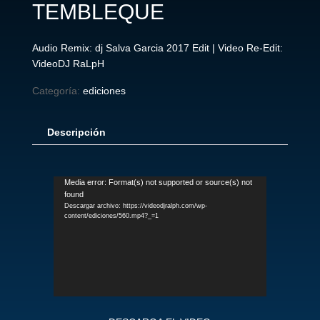
TEMBLEQUE
Audio Remix: dj Salva Garcia 2017 Edit | Video Re-Edit:
VideoDJ RaLpH
Categoría:
ediciones
Descripción
Reproductor
Media error: Format(s) not supported or source(s) not
found
de
Descargar archivo: https://videodjralph.com/wp-
vídeo
content/ediciones/560.mp4?_=1