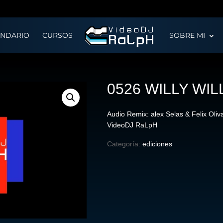
ENDARIO
CURSOS
SOBRE MI
0526 WILLY WIL
Audio Remix: alex Selas & Felix Oli
VideoDJ RaLpH
Categoría:
ediciones