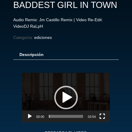
BADDEST GIRL IN TOWN
Audio Remix: Jm Castillo Remix | Video Re-Edit:
VideoDJ RaLpH
Categoría:
ediciones
Descripción
Reproductor
de
vídeo
00:00
03:54