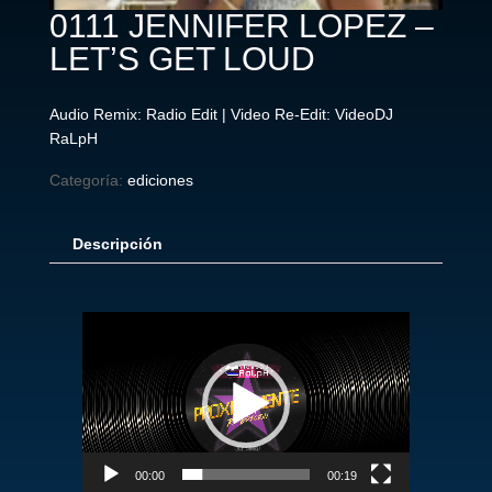
0111 JENNIFER LOPEZ –
LET’S GET LOUD
Audio Remix: Radio Edit | Video Re-Edit: VideoDJ
RaLpH
Categoría:
ediciones
Descripción
Reproductor
de
vídeo
00:00
00:19