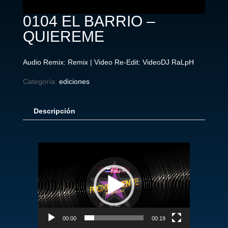
0104 EL BARRIO –
QUIEREME
Audio Remix: Remix | Video Re-Edit: VideoDJ RaLpH
Categoría:
ediciones
Descripción
Reproductor
de
vídeo
00:00
00:19