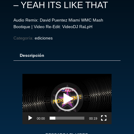
– YEAH ITS LIKE THAT
Audio Remix: David Puentez Miami WMC Mash
Bootique | Video Re-Edit: VideoDJ RaLpH
Categoría:
ediciones
Descripción
Reproductor
de
vídeo
00:00
00:19